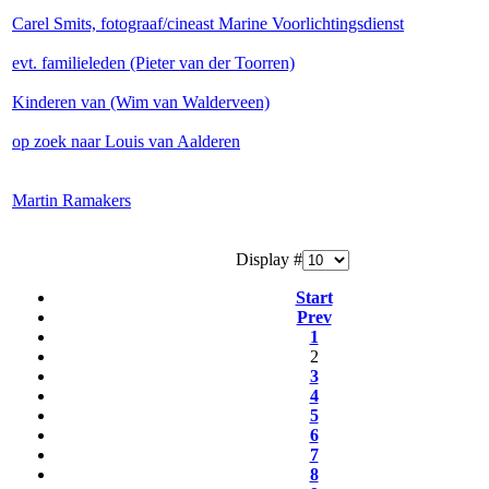
Carel Smits, fotograaf/cineast Marine Voorlichtingsdienst
evt. familieleden (Pieter van der Toorren)
Kinderen van (Wim van Walderveen)
op zoek naar Louis van Aalderen
Martin Ramakers
Display #
Start
Prev
1
2
3
4
5
6
7
8