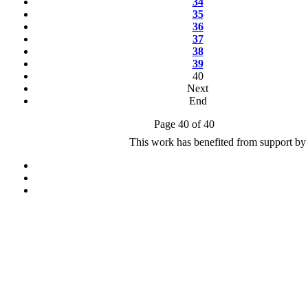
34
35
36
37
38
39
40
Next
End
Page 40 of 40
This work has benefited from support by