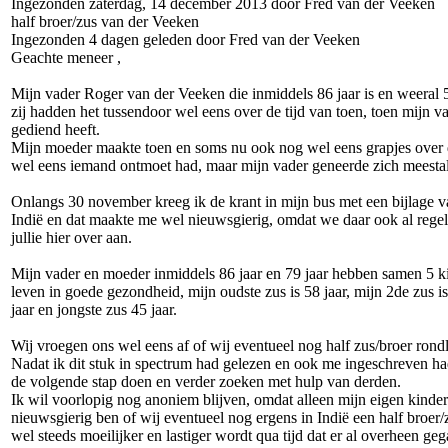
Ingezonden zaterdag, 14 december 2013 door Fred van der Veeken
half broer/zus van der Veeken
Ingezonden 4 dagen geleden door Fred van der Veeken
Geachte meneer ,
Mijn vader Roger van der Veeken die inmiddels 86 jaar is en weeral 
zij hadden het tussendoor wel eens over de tijd van toen, toen mijn va
gediend heeft.
Mijn moeder maakte toen en soms nu ook nog wel eens grapjes over d
wel eens iemand ontmoet had, maar mijn vader geneerde zich meestal 
Onlangs 30 november kreeg ik de krant in mijn bus met een bijlage v
Indië en dat maakte me wel nieuwsgierig, omdat we daar ook al regel
jullie hier over aan.
Mijn vader en moeder inmiddels 86 jaar en 79 jaar hebben samen 5 k
leven in goede gezondheid, mijn oudste zus is 58 jaar, mijn 2de zus is
jaar en jongste zus 45 jaar.
Wij vroegen ons wel eens af of wij eventueel nog half zus/broer ron
Nadat ik dit stuk in spectrum had gelezen en ook me ingeschreven ha
de volgende stap doen en verder zoeken met hulp van derden.
Ik wil voorlopig nog anoniem blijven, omdat alleen mijn eigen kinder
nieuwsgierig ben of wij eventueel nog ergens in Indië een half broer/
wel steeds moeilijker en lastiger wordt qua tijd dat er al overheen geg