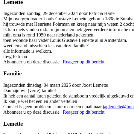
Lemette
Ingezonden zondag, 29 december 2024 door Patricia Harte
Mijn overgrootvader Louis Gustave Lemette geboren 1898 te Suraba
hij trouwde met Henriette Fohrman en kreeg naar mijn weten 2 dochte
ik kan niets vinden m.b.t mijn oma en heb geen verdere informatie me
mijn oma is rond 1950 naar nederland gekomen.
toen woonde haar vader Louis Gustave Lemette al in Amsterdam.
weet iemand misschien iets van deze familie?
alle informatie is welkom.
mvg Patricia
Abonneer u op deze discussie
|
Reageer op dit bericht
Familie
Ingezonden dinsdag, 04 maart 2025 door Joost Lemette
Dan zijn wij (verre) familie!
Ik heb een aantal jaren geleden de stamboom vredelijk uitgekauwd e
Ik kan je wel het een en ander vertellen!
Contact is geen probleem. stuur maar een email naar
jaglemette@hom
Abonneer u op deze discussie
|
Reageer op dit bericht
Lemette