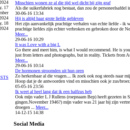
2024
Misschien wonen ze al die tijd wel dicht bij zijn graf
y, 17
Als die suikerfabriek nog bestaat, dan zou de personeelsafdel 
mber
30-06-16 13:34
2024
Hij is altijd haar grote liefde gebleven
y, 18
Het zijn aanvankelijk prachtige verhalen van echte liefde - ik 
2024
prachtige liefdes zijn echter verbroken en gebroken door de N
Meer...
29-06-16 10:29
It was Love with a big L
Go there and meet him, is what I would recommend. He is your s
just from letters and photographs, but in reality. Tickets from
Meer...
29-06-16 10:14
De hormonen stroomden uit hun oren
Zo herkenbaar al die vragen.... Ik zoek ook nog steeds naar mij
OSTS
Hoop dat je de antwoorden vind en misschien ook je zus/broer
05-05-16 23:56
Ik weet al heel lang dat ik een halfzus heb
Ook mijn vader L J Rullens (roepnaam Bep) heeft gezeten in So
gingen.November 1946?) mijn vader was 21 jaar bij zijn vertr
droegen ...
Meer...
14-12-15 14:38
Social Media