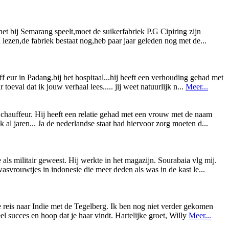
 het bij Semarang speelt,moet de suikerfabriek P.G Cipiring zijn
d lezen,de fabriek bestaat nog,heb paar jaar geleden nog met de...
 eur in Padang.bij het hospitaal...hij heeft een verhouding gehad met
oeval dat ik jouw verhaal lees..... jij weet natuurlijk n...
Meer...
chauffeur. Hij heeft een relatie gehad met een vrouw met de naam
ik al jaren... Ja de nederlandse staat had hiervoor zorg moeten d...
als militair geweest. Hij werkte in het magazijn. Sourabaia vlg mij.
asvrouwtjes in indonesie die meer deden als was in de kast le...
e reis naar Indie met de Tegelberg. Ik ben nog niet verder gekomen
l succes en hoop dat je haar vindt. Hartelijke groet, Willy
Meer...