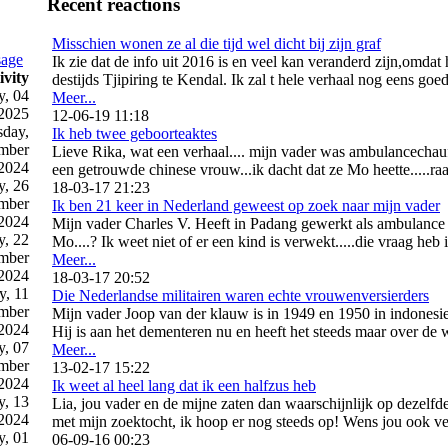
Recent reactions
Misschien wonen ze al die tijd wel dicht bij zijn graf
sage
Ik zie dat de info uit 2016 is en veel kan veranderd zijn,omdat
ivity
destijds Tjipiring te Kendal. Ik zal t hele verhaal nog eens goe
y, 04
Meer...
2025
12-06-19 11:18
day,
Ik heb twee geboorteaktes
mber
Lieve Rika, wat een verhaal.... mijn vader was ambulancechauff
2024
een getrouwde chinese vrouw...ik dacht dat ze Mo heette.....raar t
y, 26
18-03-17 21:23
mber
Ik ben 21 keer in Nederland geweest op zoek naar mijn vader
2024
Mijn vader Charles V. Heeft in Padang gewerkt als ambulance 
y, 22
Mo....? Ik weet niet of er een kind is verwekt.....die vraag heb 
mber
Meer...
2024
18-03-17 20:52
, 11
Die Nederlandse militairen waren echte vrouwenversierders
mber
Mijn vader Joop van der klauw is in 1949 en 1950 in indonesie 
2024
Hij is aan het dementeren nu en heeft het steeds maar over de w
y, 07
Meer...
mber
13-02-17 15:22
2024
Ik weet al heel lang dat ik een halfzus heb
y, 13
Lia, jou vader en de mijne zaten dan waarschijnlijk op dezelfd
2024
met mijn zoektocht, ik hoop er nog steeds op! Wens jou ook vee
y, 01
06-09-16 00:23