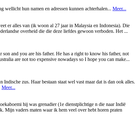
ing wellicht hun namen en adressen kunnen achterhalen...
Meer...
weet er alles van (ik woon al 27 jaar in Malaysia en Indonesia). Die
ederlandse overheid die die deze liefdes gewoon verboden. Het ...
on and you are his father. He has a right to know his father, not
 Australia are not too expensive nowadays so I hope you can make...
n Indische zus. Haar bestaan staat wel vast maar dat is dan ook alles.
.
Meer...
ekaboemi hij was grenadier (1e dienstplichtige n die naar Indië
ek. Mijn vaders maten waar ik hem veel over hebt horen praten