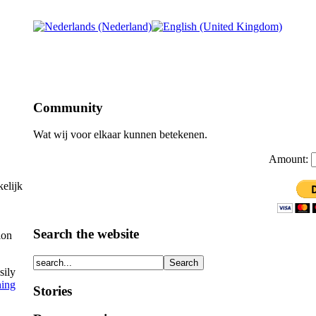
Community
Wat wij voor elkaar kunnen betekenen.
Amount:
elijk
Search the website
ion
sily
hing
Stories