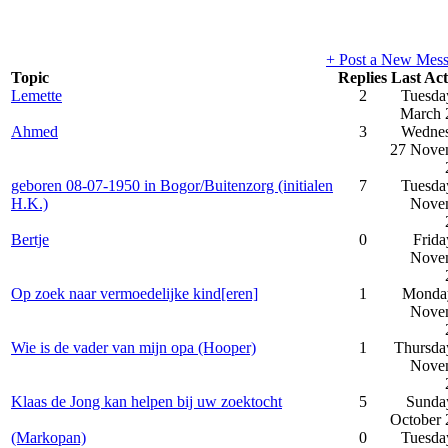
+ Post a New Mes
Topic
Replies
Last Act
Lemette
2
Tuesda
March 
Ahmed
3
Wednes
27 Nove
geboren 08-07-1950 in Bogor/Buitenzorg (initialen
7
Tuesda
H.K.)
Nove
Bertje
0
Frida
Nove
Op zoek naar vermoedelijke kind[eren]
1
Monday
Nove
Wie is de vader van mijn opa (Hooper)
1
Thursda
Nove
Klaas de Jong kan helpen bij uw zoektocht
5
Sunda
October 
(Markopan)
0
Tuesda