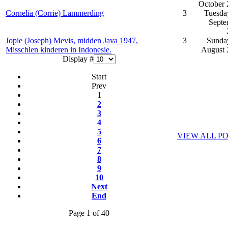
October 
Cornelia (Corrie) Lammerding
3
Tuesda
Septe
Jopie (Joseph) Mevis, midden Java 1947,
3
Sunda
Misschien kinderen in Indonesie.
August 
Display #
Start
Prev
1
2
3
4
5
VIEW ALL P
6
7
8
9
10
Next
End
Page 1 of 40