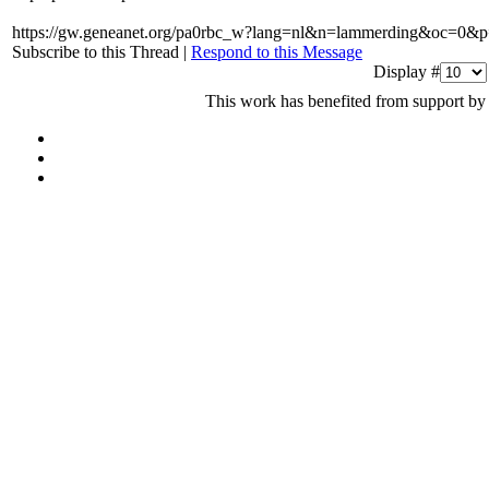
https://gw.geneanet.org/pa0rbc_w?lang=nl&n=lammerding&oc=0&
Subscribe to this Thread
|
Respond to this Message
Display #
This work has benefited from support by