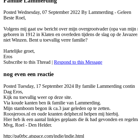
Familie Lammerding
Posted Wednesday, 07 September 2022 By Lammerding - Geleen
Beste Roel,
Volgens mij gaat uw bericht over mijn overgrootvader (opa van mij
geboren in 1912 in Klaten en overleden tijdens de slag op de Javaz
niet Winzen. Bent u toevallig verre familie?
Hartelijke groet,
Eros
Subscribe to this Thread
|
Respond to this Message
nog even een reactie
Posted Tuesday, 17 September 2024 By familie Lammerding contin
Dag Eros,
Kijk nu toevallig weer op deze site.
Via koude kanten ben ik familie van Lammerding.
Mijn stamboom begon ik ca.3 jaar geleden op te zetten.
Roosjeroos.nl en oude kranten delpher.nl helpen mij hierbij.
Hier heb ik een aantal linkjes geplaats die ik had gevonden en regelm
Mvg, Roel - Den Helder.
http://pa0rbc.atspace.com/indie/indie.html