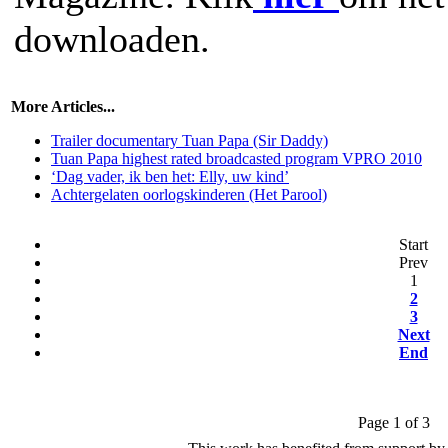
downloaden.
More Articles...
Trailer documentary Tuan Papa (Sir Daddy)
Tuan Papa highest rated broadcasted program VPRO 2010
‘Dag vader, ik ben het: Elly, uw kind’
Achtergelaten oorlogskinderen (Het Parool)
Start
Prev
1
2
3
Next
End
Page 1 of 3