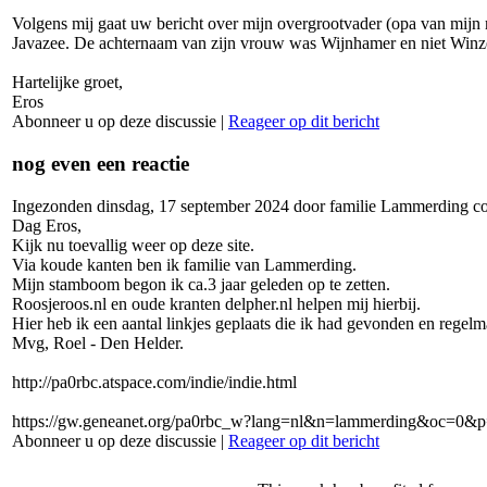
Volgens mij gaat uw bericht over mijn overgrootvader (opa van mijn
Javazee. De achternaam van zijn vrouw was Wijnhamer en niet Winzen
Hartelijke groet,
Eros
Abonneer u op deze discussie
|
Reageer op dit bericht
nog even een reactie
Ingezonden dinsdag, 17 september 2024 door familie Lammerding co
Dag Eros,
Kijk nu toevallig weer op deze site.
Via koude kanten ben ik familie van Lammerding.
Mijn stamboom begon ik ca.3 jaar geleden op te zetten.
Roosjeroos.nl en oude kranten delpher.nl helpen mij hierbij.
Hier heb ik een aantal linkjes geplaats die ik had gevonden en regelm
Mvg, Roel - Den Helder.
http://pa0rbc.atspace.com/indie/indie.html
https://gw.geneanet.org/pa0rbc_w?lang=nl&n=lammerding&oc=0&
Abonneer u op deze discussie
|
Reageer op dit bericht