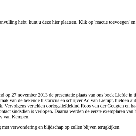
anvulling hebt, kunt u deze hier plaatsen. Klik op 'reactie toevoegen' en
d op 27 november 2013 de presentatie plaats van ons boek Liefde in ti
praak van de bekende historicus en schrijver Ad van Liempt, hielden au
. Vervolgens vertelden oorlogsliefdekind Roos van der Geugten en haar
ontact sindsdien is verlopen. Daarna werden de eerste exemplaren van h
nny van Kempen.
 met verwondering en blijdschap op zullen blijven terugkijken.