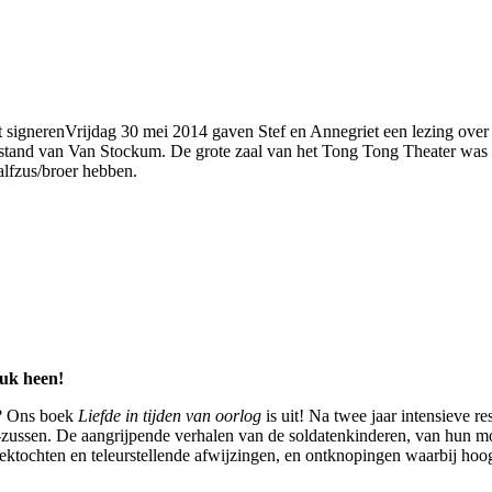
Vrijdag 30 mei 2014 gaven Stef en Annegriet een lezing ove
e stand van Van Stockum.
De grote zaal van het Tong Tong Theater was
alfzus/broer hebben.
ruk heen!
n? Ons boek
Liefde in tijden van oorlog
is uit! Na twee jaar intensieve r
 -zussen. De aangrijpende verhalen van de soldatenkinderen, van hun 
oektochten en teleurstellende afwijzingen, en ontknopingen waarbij ho