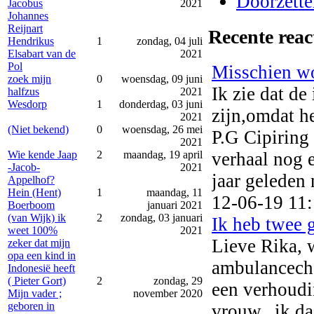
Doorzetter
Jacobus
2021
Johannes
Reijnart
Recente reac
Hendrikus
1
zondag, 04 juli
Elsabart van de
2021
Pol
Misschien won
zoek mijn
0
woensdag, 09 juni
Ik zie dat de
halfzus
2021
Wesdorp
1
donderdag, 03 juni
zijn,omdat h
2021
(Niet bekend)
0
woensdag, 26 mei
P.G Cipiring 
2021
verhaal nog 
Wie kende Jaap
2
maandag, 19 april
-Jacob-
2021
jaar geleden 
Appelhof?
Hein (Hent)
1
maandag, 11
12-06-19 11
Boerboom
januari 2021
(van Wijk) ik
2
zondag, 03 januari
Ik heb twee 
weet 100%
2021
Lieve Rika, w
zeker dat mijn
opa een kind in
ambulancechau
Indonesië heeft
( Pieter Gort)
2
zondag, 29
een verhoudi
Mijn vader ;
november 2020
geboren in
vrouw...ik da