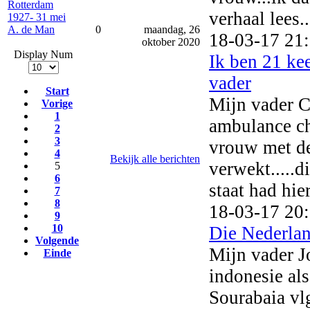
Rotterdam
verhaal lees..
1927- 31 mei
A. de Man
0
maandag, 26
18-03-17 21
oktober 2020
Display Num
Ik ben 21 ke
vader
Start
Mijn vader C
Vorige
1
ambulance ch
2
3
vrouw met de 
4
Bekijk alle berichten
verwekt.....d
5
6
staat had hie
7
8
18-03-17 20
9
10
Die Nederlan
Volgende
Mijn vader J
Einde
indonesie als
Sourabaia vlg