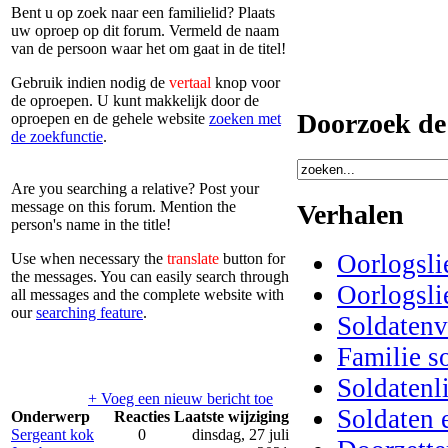
Bent u op zoek naar een familielid? Plaats
uw oproep op dit forum. Vermeld de naam
van de persoon waar het om gaat in de titel!
Gebruik indien nodig de
vertaal
knop voor
de oproepen. U kunt makkelijk door de
Doorzoek de 
oproepen en de gehele website
zoeken met
de zoekfunctie
.
Are you searching a relative? Post your
message on this forum. Mention the
Verhalen
person's name in the title!
Oorlogsli
Use when necessary the
translate
button for
the messages. You can easily search through
Oorlogsli
all messages and the complete website with
our
searching feature
.
Soldatenv
Familie s
Soldatenl
+ Voeg een nieuw bericht toe
Soldaten e
Onderwerp
Reacties
Laatste wijziging
Sergeant kok
0
dinsdag, 27 juli