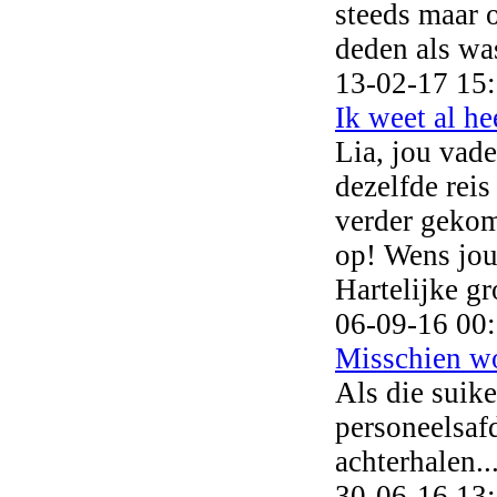
steeds maar 
deden als was
13-02-17 15
Ik weet al he
Lia, jou vade
dezelfde reis
verder gekom
op! Wens jou
Hartelijke gr
06-09-16 00
Misschien won
Als die suike
personeelsaf
achterhalen..
30-06-16 13