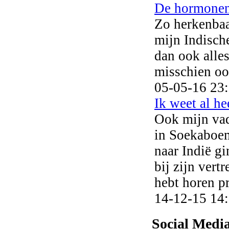
De hormonen
Zo herkenbaar
mijn Indische
dan ook alle
misschien ook
05-05-16 23
Ik weet al he
Ook mijn vad
in Soekaboemi
naar Indië g
bij zijn vert
hebt horen pr
14-12-15 14
Social Medi