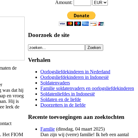
Amount:
Doorzoek de site
Verhalen
 maten de
Oorlogsliefdekinderen in Nederland
Oorlogsliefdekinderen in Indonesië
Soldatenvaders
er
Familie soldatenvaders en oorlogsliefdekinderen
 was dat hij
Soldatenliefdes in Indonesië
hap en vroeg
Soldaten en de liefde
an. Hij is
Doorzetters in de liefde
ee leek de
Recente toevoegingen aan zoektochten
contact
Familie
(
dinsdag, 04 maart 2025
)
Dan zijn wij (verre) familie! Ik heb een aantal
ek. Het FIOM