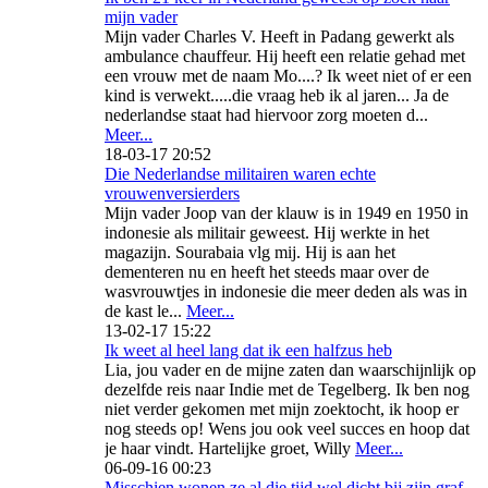
mijn vader
Mijn vader Charles V. Heeft in Padang gewerkt als
ambulance chauffeur. Hij heeft een relatie gehad met
een vrouw met de naam Mo....? Ik weet niet of er een
kind is verwekt.....die vraag heb ik al jaren... Ja de
nederlandse staat had hiervoor zorg moeten d...
Meer...
18-03-17 20:52
Die Nederlandse militairen waren echte
vrouwenversierders
Mijn vader Joop van der klauw is in 1949 en 1950 in
indonesie als militair geweest. Hij werkte in het
magazijn. Sourabaia vlg mij. Hij is aan het
dementeren nu en heeft het steeds maar over de
wasvrouwtjes in indonesie die meer deden als was in
de kast le...
Meer...
13-02-17 15:22
Ik weet al heel lang dat ik een halfzus heb
Lia, jou vader en de mijne zaten dan waarschijnlijk op
dezelfde reis naar Indie met de Tegelberg. Ik ben nog
niet verder gekomen met mijn zoektocht, ik hoop er
nog steeds op! Wens jou ook veel succes en hoop dat
je haar vindt. Hartelijke groet, Willy
Meer...
06-09-16 00:23
Misschien wonen ze al die tijd wel dicht bij zijn graf