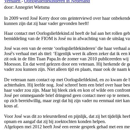
Verhalen
-
Oorlogsliefdekinderen in Nederland
door: Annegriet Wietsma
In 2009 werd José Kerry door ons geinterviewd over haar onbekende mi
kunnen zijn dat zij haar vader gevonden heeft!
Haar contact met Oorlogsliefdekind.nl heeft de bal aan het rollen ge
bemiddeling van de FIOM is José nu in afwachting van de uitslag v
José was een van de eerste ‘oorlogsliefdekinderen’ die haar verhaal a
José's verhaal met als titel: ‘Eigenlijk weet ik alleen zeker dat ik een
zit ook in de film Tuan Papa.In de zomer van 2010 publiceerden wij h
Moesson. En dat werd gelezen door een veteraan. Hij herkende de ges
vader zou kunnen zijn. Niet alleen tijd en plaats, maar ook de naa
De veteraan nam contact op met Oorlogsliefdekind, en zo kwam de b
achterhalen. Hij leefde nog. José schreef hem een brief over haar b
haar vader zou zijn. Maar hij bleek ziek en kon of wilde een confro
José per ommegaande brief dringend geen contact meer op te nemen. J
op zich bereidwillig, maar zegt dat hij zijn vader nu eenmaal niet 
kous af.
Voor José was dit zo teleurstellend en pijnlijk, dat zij het tijdelijk 
opnam en aangaf dat zij bij zoektochten konden helpen.
Afgelopen mei 2012 heeft José een eerste gesprek gehad met een me