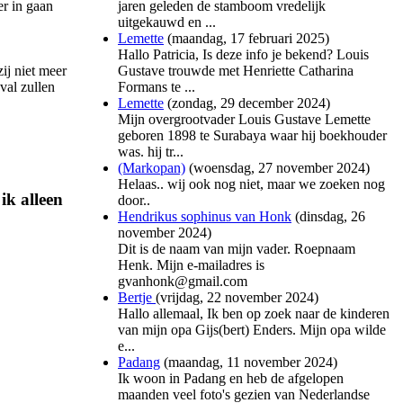
jaren geleden de stamboom vredelijk
er in gaan
uitgekauwd en ...
Lemette
(
maandag, 17 februari 2025
)
Hallo Patricia, Is deze info je bekend? Louis
Gustave trouwde met Henriette Catharina
ij niet meer
Formans te ...
val zullen
Lemette
(
zondag, 29 december 2024
)
Mijn overgrootvader Louis Gustave Lemette
geboren 1898 te Surabaya waar hij boekhouder
was. hij tr...
(Markopan)
(
woensdag, 27 november 2024
)
Helaas.. wij ook nog niet, maar we zoeken nog
ik alleen
door..
Hendrikus sophinus van Honk
(
dinsdag, 26
november 2024
)
Dit is de naam van mijn vader. Roepnaam
Henk. Mijn e-mailadres is
gvanhonk@gmail.com
Bertje
(
vrijdag, 22 november 2024
)
Hallo allemaal, Ik ben op zoek naar de kinderen
van mijn opa Gijs(bert) Enders. Mijn opa wilde
e...
Padang
(
maandag, 11 november 2024
)
Ik woon in Padang en heb de afgelopen
maanden veel foto's gezien van Nederlandse