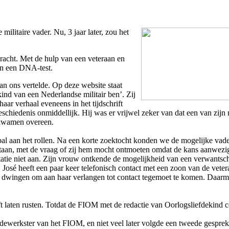
litaire vader. Nu, 3 jaar later, zou het
bracht. Met de hulp van een veteraan en
an een DNA-test.
an ons vertelde. Op deze website staat
 kind van een Nederlandse militair ben’. Zij
aar verhaal eveneens in het tijdschrift
chiedenis onmiddellijk. Hij was er vrijwel zeker van dat een van zijn
m kwamen overeen.
al aan het rollen. Na een korte zoektocht konden we de mogelijke vad
estaan, met de vraag of zij hem mocht ontmoeten omdat de kans aanwezig
ntatie niet aan. Zijn vrouw ontkende de mogelijkheid van een verwantsc
osé heeft een paar keer telefonisch contact met een zoon van de vetera
kan dwingen om aan haar verlangen tot contact tegemoet te komen. Daarm
heeft laten rusten. Totdat de FIOM met de redactie van Oorlogsliefdekind 
dewerkster van het FIOM, en niet veel later volgde een tweede gespr