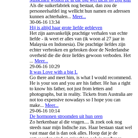
Als die suikerfabriek nog bestaat, dan zou de
personeelsafdel ing wellicht hun namen en adressen
kunnen achterhalen...
Meer...
30-06-16 13:34
Hij is altijd haar grote liefde gebleven
Het zijn aanvankelijk prachtige verhalen van echte
liefde - ik weet er alles van (ik woon al 27 jaar in
Malaysia en Indonesia). Die prachtige liefdes zijn
echter verbroken en gebroken door de Nederlandse
overheid die die deze liefdes gewoon verboden. Het
...
Meer...
29-06-16 10:29
It was Love with a big L
Go there and meet him, is what I would recommend.
He is your son and you are his father. He has a right
to know his father, not just from letters and
photographs, but in reality. Tickets from Australia are
not too expensive nowadays so I hope you can
make...
Meer...
29-06-16 10:14
De hormonen stroomden uit hun oren
Zo herkenbaar al die vragen.... Ik zoek ook nog
steeds naar mijn Indische zus. Haar bestaan staat wel
vast maar dat is dan ook alles. Hoop dat je de