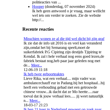
politieacties van ...
Hooper
(
donderdag, 07 november 2024
)
Ik heb geen antwoord o je vraag, maar wellicht
wel iets om verder te zoeken. Zie de website
http://...
Recente reacties
Misschien wonen ze al die tijd wel dicht bij zijn graf
Ik zie dat de info uit 2016 is en veel kan veranderd
zijn,omdat het bij Semarang speelt,moet de
suikerfabriek P.G Cipiring zijn destijds Tjipiring te
Kendal. Ik zal t hele verhaal nog eens goed lezen,de
fabriek bestaat nog,heb paar jaar geleden nog met
de...
Meer...
12-06-19 11:18
Ik heb twee geboorteaktes
Lieve Rika, wat een verhaal.... mijn vader was
ambulancechauff eur in Padang.bij het hospitaal...hij
heeft een verhouding gehad met een getrouwde
chinese vrouw...ik dacht dat ze Mo heette.....raar
toeval dat ik jouw verhaal lees..... jij weet natuurlijk
n...
Meer...
18-03-17 21:23
Ik ben 21 keer in Nederland geweest op zoek naar