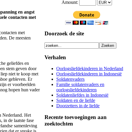
Amount:
 spanning en angst
suele contacten met
 contacten met
Doorzoek de site
nden. De meesten
Verhalen
che geliefdes en
een stem geven door
Oorlogsliefdekinderen in Nederland
liep niet te koop met
Oorlogsliefdekinderen in Indonesië
taboe gebleven. Er
Soldatenvaders
zijn er voorbeelden
Familie soldatenvaders en
alsnog hopen hun vader
oorlogsliefdekinderen
Soldatenliefdes in Indonesië
Soldaten en de liefde
Doorzetters in de liefde
in Nederland. Het
Recente toevoegingen aan
 in de laatste fase
zoektochten
rlandse samenleving
ien dat er sprake is