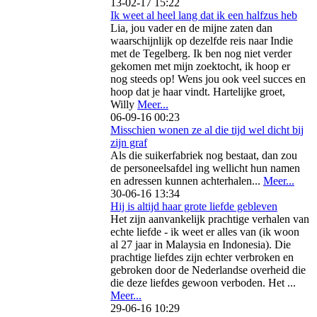
13-02-17 15:22
Ik weet al heel lang dat ik een halfzus heb
Lia, jou vader en de mijne zaten dan
waarschijnlijk op dezelfde reis naar Indie
met de Tegelberg. Ik ben nog niet verder
gekomen met mijn zoektocht, ik hoop er
nog steeds op! Wens jou ook veel succes en
hoop dat je haar vindt. Hartelijke groet,
Willy
Meer...
06-09-16 00:23
Misschien wonen ze al die tijd wel dicht bij
zijn graf
Als die suikerfabriek nog bestaat, dan zou
de personeelsafdel ing wellicht hun namen
en adressen kunnen achterhalen...
Meer...
30-06-16 13:34
Hij is altijd haar grote liefde gebleven
Het zijn aanvankelijk prachtige verhalen van
echte liefde - ik weet er alles van (ik woon
al 27 jaar in Malaysia en Indonesia). Die
prachtige liefdes zijn echter verbroken en
gebroken door de Nederlandse overheid die
die deze liefdes gewoon verboden. Het ...
Meer...
29-06-16 10:29