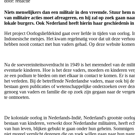
door: redactie
Niets menselijkers dan een militair in den vreemde. Stuur hem n
van militaire acties moet afreageren, en hij zal op zoek gaan naa
lokale burgers. Ook Nederland heeft hierin haar geschiedenis i
Het project Oorlogsliefdekind gaat over liefde in tijden van oorlog
Indonesische meisjes. Het kwam regelmatig voor dat uit deze verhou
hebben nooit contact met hun vaders gehad. Op deze website komen
Na de soevereiniteitsoverdracht in 1949 is het merendeel van de mili
eventuele kinderen. Hoe is het deze vaders, moeders en kinderen ve
ze een podium te bieden om met elkaar in contact te komen. Er is n
het verleden. Bij de betreffende Nederlandse vaders, maar ook bij de
bestaan geen publicaties of wetenschappelijke onderzoeken over dez
genoeg van vaders en familie die op zoek zijn gegaan naar de vergete
te ontmoeten.
De koloniale oorlog in Nederlands-Indië, Nederland's grootste oorlog
bestaan van kinderen, verwekt door Nederlandse militairen, heeft ech
van hun leven, blijken gebukt te gaan onder hun geheim. Sommigen 
niet moreel verplicht degenen die op zoek willen gaan naar hun nagesl