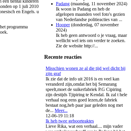
 een tiental kinderen
Padang
(
maandag, 11 november 2024
)
zonden op 1 juli 2010
Ik woon in Padang en heb de
onesisch en Engels. u
afgelopen maanden veel foto's gezien
van Nederlandse politieacties van ...
Hooper
(
donderdag, 07 november
n het programma
2024
)
zoek.
Ik heb geen antwoord o je vraag, maar
wellicht wel iets om verder te zoeken.
Zie de website http://...
Recente reacties
Misschien wonen ze al die tijd wel dicht bij
zijn graf
Ik zie dat de info uit 2016 is en veel kan
veranderd zijn,omdat het bij Semarang
speelt,moet de suikerfabriek P.G Cipiring
zijn destijds Tjipiring te Kendal. Ik zal t hele
verhaal nog eens goed lezen,de fabriek
bestaat nog,heb paar jaar geleden nog met
de...
Meer...
12-06-19 11:18
Ik heb twee geboorteaktes
Lieve Rika, wat een verhaal.... mijn vader