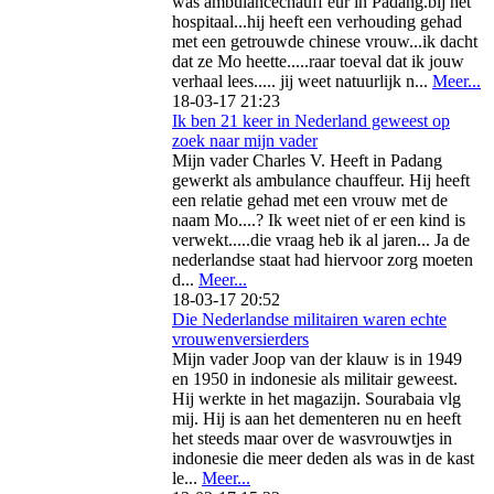
was ambulancechauff eur in Padang.bij het
hospitaal...hij heeft een verhouding gehad
met een getrouwde chinese vrouw...ik dacht
dat ze Mo heette.....raar toeval dat ik jouw
verhaal lees..... jij weet natuurlijk n...
Meer...
18-03-17 21:23
Ik ben 21 keer in Nederland geweest op
zoek naar mijn vader
Mijn vader Charles V. Heeft in Padang
gewerkt als ambulance chauffeur. Hij heeft
een relatie gehad met een vrouw met de
naam Mo....? Ik weet niet of er een kind is
verwekt.....die vraag heb ik al jaren... Ja de
nederlandse staat had hiervoor zorg moeten
d...
Meer...
18-03-17 20:52
Die Nederlandse militairen waren echte
vrouwenversierders
Mijn vader Joop van der klauw is in 1949
en 1950 in indonesie als militair geweest.
Hij werkte in het magazijn. Sourabaia vlg
mij. Hij is aan het dementeren nu en heeft
het steeds maar over de wasvrouwtjes in
indonesie die meer deden als was in de kast
le...
Meer...