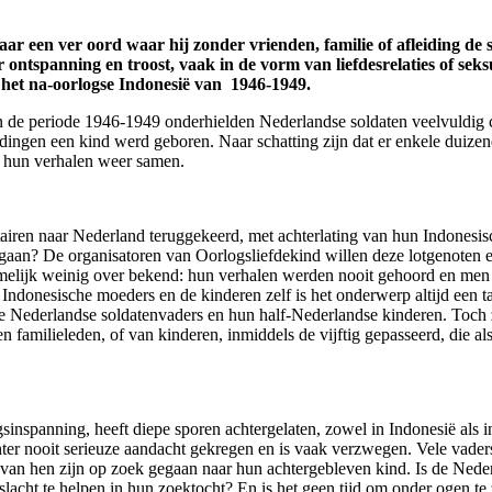
aar een ver oord waar hij zonder vrienden, familie of afleiding de
r ontspanning en troost, vaak in de vorm van liefdesrelaties of sek
n het na-oorlogse Indonesië van 1946-1949.
. In de periode 1946-1949 onderhielden Nederlandse soldaten veelvuldig
dingen een kind werd geboren. Naar schatting zijn dat er enkele duize
 hun verhalen weer samen.
tairen naar Nederland teruggekeerd, met achterlating van hun Indonesis
rgaan? De organisatoren van Oorlogsliefdekind willen deze lotgenoten 
amelijk weinig over bekend: hun verhalen werden nooit gehoord en men 
 Indonesische moeders en de kinderen zelf is het onderwerp altijd een 
e Nederlandse soldatenvaders en hun half-Nederlandse kinderen. Toch 
n familieleden, of van kinderen, inmiddels de vijftig gepasseerd, die 
sinspanning, heeft diepe sporen achtergelaten, zowel in Indonesië als 
ter nooit serieuze aandacht gekregen en is vaak verzwegen. Vele vaders,
van hen zijn op zoek gegaan naar hun achtergebleven kind. Is de Nede
acht te helpen in hun zoektocht? En is het geen tijd om onder ogen te z