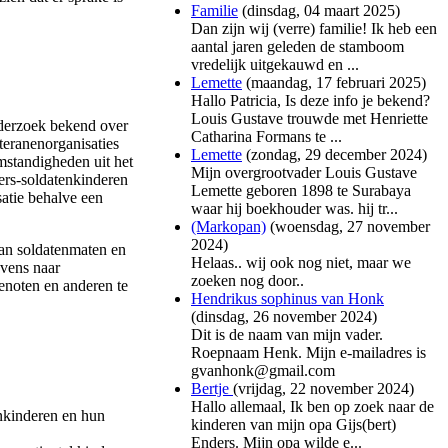
Familie
(
dinsdag, 04 maart 2025
)
Dan zijn wij (verre) familie! Ik heb een
aantal jaren geleden de stamboom
vredelijk uitgekauwd en ...
Lemette
(
maandag, 17 februari 2025
)
Hallo Patricia, Is deze info je bekend?
Louis Gustave trouwde met Henriette
onderzoek bekend over
Catharina Formans te ...
teranenorganisaties
Lemette
(
zondag, 29 december 2024
)
mstandigheden uit het
Mijn overgrootvader Louis Gustave
ers-soldatenkinderen
Lemette geboren 1898 te Surabaya
satie behalve een
waar hij boekhouder was. hij tr...
(Markopan)
(
woensdag, 27 november
2024
)
van soldatenmaten en
Helaas.. wij ook nog niet, maar we
evens naar
zoeken nog door..
genoten en anderen te
Hendrikus sophinus van Honk
(
dinsdag, 26 november 2024
)
Dit is de naam van mijn vader.
Roepnaam Henk. Mijn e-mailadres is
gvanhonk@gmail.com
Bertje
(
vrijdag, 22 november 2024
)
Hallo allemaal, Ik ben op zoek naar de
enkinderen en hun
kinderen van mijn opa Gijs(bert)
Enders. Mijn opa wilde e...