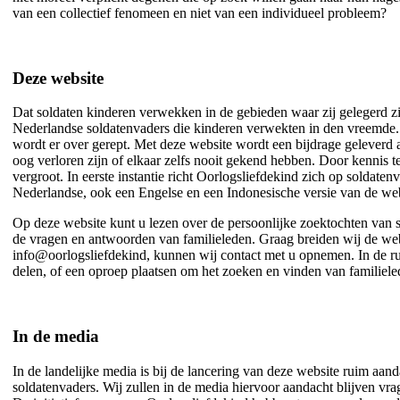
van een collectief fenomeen en niet van een individueel probleem?
Deze website
Dat soldaten kinderen verwekken in de gebieden waar zij gelegerd zij
Nederlandse soldatenvaders die kinderen verwekten in den vreemde. N
wordt er over gerept. Met deze website wordt een bijdrage geleverd a
oog verloren zijn of elkaar zelfs nooit gekend hebben. Door kennis 
vergroot. In eerste instantie richt Oorlogsliefdekind zich op soldat
Nederlandse, ook een Engelse en een Indonesische versie van de webs
Op deze website kunt u lezen over de persoonlijke zoektochten van 
de vragen en antwoorden van familieleden. Graag breiden wij de web
info@oorlogsliefdekind, kunnen wij contact met u opnemen. In de ru
delen, of een oproep plaatsen om het zoeken en vinden van familiele
In de media
In de landelijke media is bij de lancering van deze website ruim a
soldatenvaders. Wij zullen in de media hiervoor aandacht blijven vrage