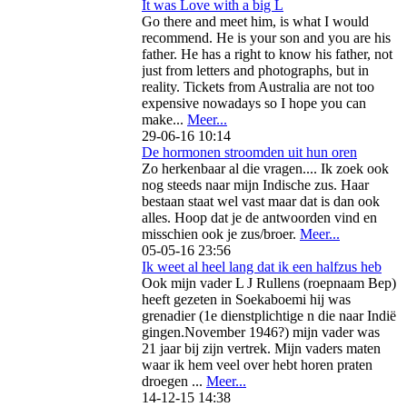
It was Love with a big L
Go there and meet him, is what I would
recommend. He is your son and you are his
father. He has a right to know his father, not
just from letters and photographs, but in
reality. Tickets from Australia are not too
expensive nowadays so I hope you can
make...
Meer...
29-06-16 10:14
De hormonen stroomden uit hun oren
Zo herkenbaar al die vragen.... Ik zoek ook
nog steeds naar mijn Indische zus. Haar
bestaan staat wel vast maar dat is dan ook
alles. Hoop dat je de antwoorden vind en
misschien ook je zus/broer.
Meer...
05-05-16 23:56
Ik weet al heel lang dat ik een halfzus heb
Ook mijn vader L J Rullens (roepnaam Bep)
heeft gezeten in Soekaboemi hij was
grenadier (1e dienstplichtige n die naar Indië
gingen.November 1946?) mijn vader was
21 jaar bij zijn vertrek. Mijn vaders maten
waar ik hem veel over hebt horen praten
droegen ...
Meer...
14-12-15 14:38