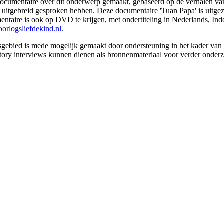
documentaire over dit onderwerp gemaakt, gebaseerd op de verhalen van
j uitgebreid gesproken hebben. Deze documentaire 'Tuan Papa' is uitge
taire is ook op DVD te krijgen, met ondertiteling in Nederlands, Ind
orlogsliefdekind.nl
.
sgebied is mede mogelijk gemaakt door ondersteuning in het kader va
tory interviews kunnen dienen als bronnenmateriaal voor verder onder