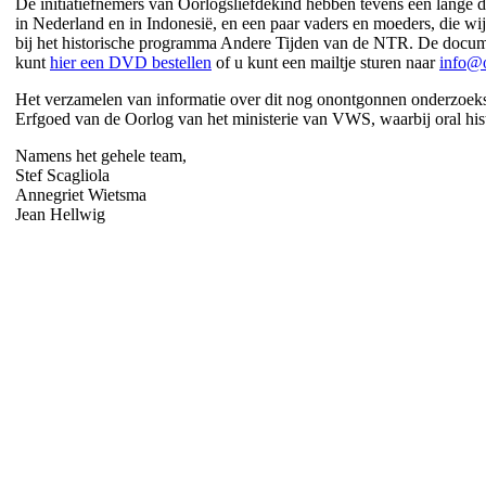
De initiatiefnemers van Oorlogsliefdekind hebben tevens een lange 
in Nederland en in Indonesië, en een paar vaders en moeders, die wi
bij het historische programma Andere Tijden van de NTR. De documen
kunt
hier een DVD bestellen
of u kunt een mailtje sturen naar
info@o
Het verzamelen van informatie over dit nog onontgonnen onderzoek
Erfgoed van de Oorlog van het ministerie van VWS, waarbij oral his
Namens het gehele team,
Stef Scagliola
Annegriet Wietsma
Jean Hellwig