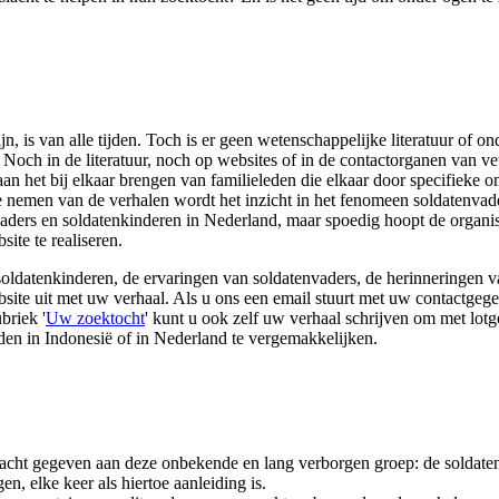
n, is van alle tijden. Toch is er geen wetenschappelijke literatuur of 
och in de literatuur, noch op websites of in de contactorganen van ve
an het bij elkaar brengen van familieleden die elkaar door specifieke o
te nemen van de verhalen wordt het inzicht in het fenomeen soldatenvad
envaders en soldatenkinderen in Nederland, maar spoedig hoopt de organi
ite te realiseren.
soldatenkinderen, de ervaringen van soldatenvaders, de herinneringen 
site uit met uw verhaal. Als u ons een email stuurt met uw contactgeg
briek '
Uw zoektocht
' kunt u ook zelf uw verhaal schrijven om met lot
den in Indonesië of in Nederland te vergemakkelijken.
andacht gegeven aan deze onbekende en lang verborgen groep: de soldat
n, elke keer als hiertoe aanleiding is.